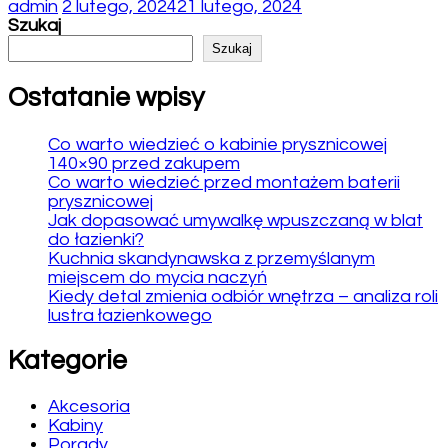
admin
2 lutego, 2024
21 lutego, 2024
Szukaj
Szukaj
Ostatanie wpisy
Co warto wiedzieć o kabinie prysznicowej
140×90 przed zakupem
Co warto wiedzieć przed montażem baterii
prysznicowej
Jak dopasować umywalkę wpuszczaną w blat
do łazienki?
Kuchnia skandynawska z przemyślanym
miejscem do mycia naczyń
Kiedy detal zmienia odbiór wnętrza – analiza roli
lustra łazienkowego
Kategorie
Akcesoria
Kabiny
Porady